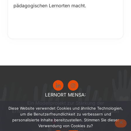
pädagogischen Lernorten macht.
LERNORT MENSA:
Ein Modellprojekt zur Stärkung der
Diese Website verwendet Cookies und ähnliche Technologien,
Ernährungsbildung in niedersächsischen Schulen
um die Benutzerfreundlichkeit zu verbessern und
personalisierte Inhalte bereitzustellen. Stimmen Sie dieser
Verwendung von Cookies zu?
©
VDSKC
, 2025