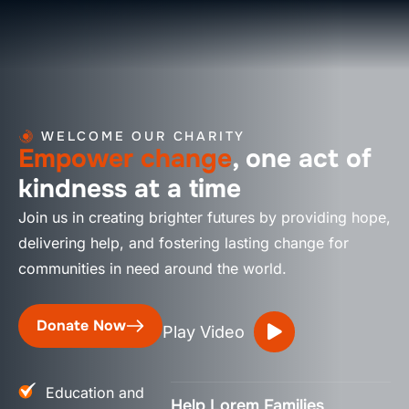
WELCOME OUR CHARITY
Empower change
, one act of
kindness at a time
Join us in creating brighter futures by providing hope,
delivering help, and fostering lasting change for
communities in need around the world.
Donate Now
Play Video
Education and
Help Lorem Families